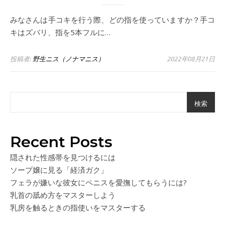
みなさんは手コキを行う際、どの指を使っていますか？手コ
キはズバリ、指を5本フルに…
投稿者:
野生ニス（ノナマニス）
2022年08月21日
検索
Recent Posts
隠された性感帯を見つけるには
ソープ嬢に見る「経済ガク」
フェラが嫌いな彼女にペニスを愛撫してもらうには?
乳首の舐め方をマスターしよう
乳房を触るときの指使いをマスターする